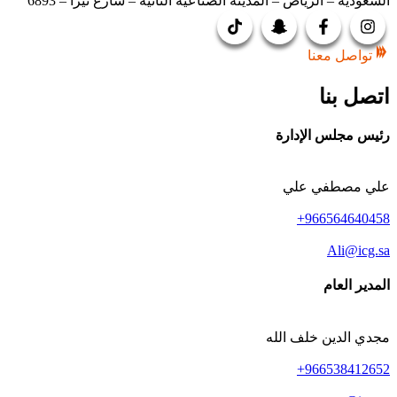
السعودية – الرياض – المدينة الصناعية الثانية – شارع نيرا – 6893
تواصل معنا
اتصل بنا
رئيس مجلس الإدارة
علي مصطفي علي
966564640458+
Ali@icg.sa
المدير العام
مجدي الدين خلف الله
966538412652+