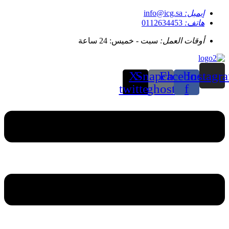
إيميل:
info@icg.sa
هاتف:
0112634453
أوقات العمل:
سبت - خميس: 24 ساعة
X-
Snapchat-
Facebook-
Instagr
twitter
ghost
f