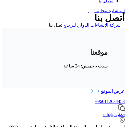
أتصل بنا
استشارة مجانية
أتصل بنا
شركة الإنشاءات الدولي للزجاج
أتصل بنا
موقعنا
سبت - خميس: 24 ساعة
عرض الموقع
966112634453+
info@icg.sa